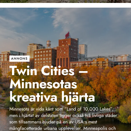
ANNONS
Twin Cities –
Minnesotas
kreativa hjärta
Minnesota är vida känt som “Land of 10,000 Lakes”,
men i hjärtat av delstaten ligger också två livliga städer
som tillsammans bjuder på en av USA:s mest
mångfacetterade urbana upplevelser. Minneapolis och
Saint Paul – de så kallade Twin Cities – kombinerar
storstadens puls med närheten till naturen,...