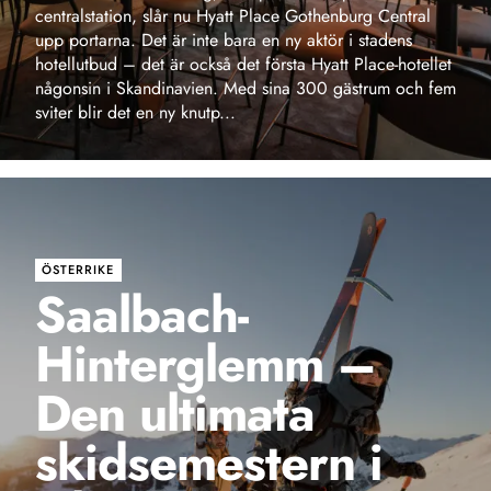
ÖSTERRIKE
Saalbach-
Hinterglemm –
Den ultimata
skidsemestern i
Alperna
Saalbach-Hinterglemm är en av Österrikes mest populära
skidorter och erbjuder allt du kan önska dig för en
perfekt skidsemester. Med ett imponerande liftsystem,