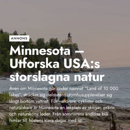
ANNONS
Minnesota –
Utforska USA:s
storslagna natur
Även om Minnesota går under namnet “Land of 10 000
lakes”, sträcker sig delstatens utomhusupplevelser sig
långt bortom vattnet. För vandrare, cyklister och
naturälskare är Minnesota en lekplats av skogar, prärie,
och natursköna leder. Från sommarens ändlösa blå
himlar till höstens klara dagar med sp...