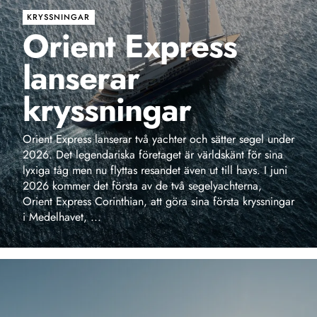
lanserar
kryssningar
Orient Express lanserar två yachter och sätter segel under
2026. Det legendariska företaget är världskänt för sina
lyxiga tåg men nu flyttas resandet även ut till havs. I juni
2026 kommer det första av de två segelyachterna,
Orient Express Corinthian, att göra sina första kryssningar
i Medelhavet, ...
ANNONS
Upptäck det bästa