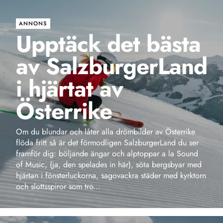
av SalzburgerLand
i hjärtat av
Österrike
Om du blundar och låter alla drömbilder av Österrike
flöda fritt så är det förmodligen SalzburgerLand du ser
framför dig: böljande ängar och alptoppar a la Sound
of Music, (ja, den spelades in här), söta bergsbyar med
hjärtan i fönsterluckorna, sagovackra städer med kyrktorn
och slottsspiror som tro...