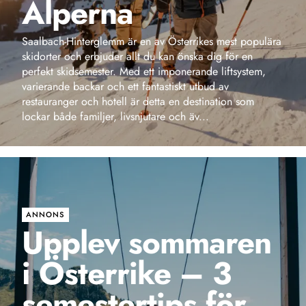
varierande backar och ett fantastiskt utbud av
restauranger och hotell är detta en destination som
lockar både familjer, livsnjutare och äv...
ANNONS
Upplev sommaren
i Österrike – 3
semestertips för
maxad
Lebensgefühl