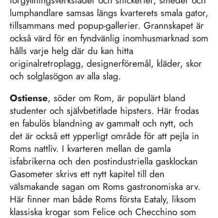
originalretroplagg, designerföremål, kläder, skor
och solglasögon av alla slag.
Ostiense
, söder om Rom, är populärt bland
studenter och självbetitlade hipsters. Här frodas
en fabulös blandning av gammalt och nytt, och
det är också ett ypperligt område för att pejla in
Roms nattliv. I kvarteren mellan de gamla
isfabrikerna och den postindustriella gasklockan
Gasometer skrivs ett nytt kapitel till den
välsmakande sagan om Roms gastronomiska arv.
Här finner man både Roms första Eataly, liksom
klassiska krogar som Felice och Checchino som
slog upp dörrarna redan på slutet av 1800-talet.
Läs mer: turismoroma.it