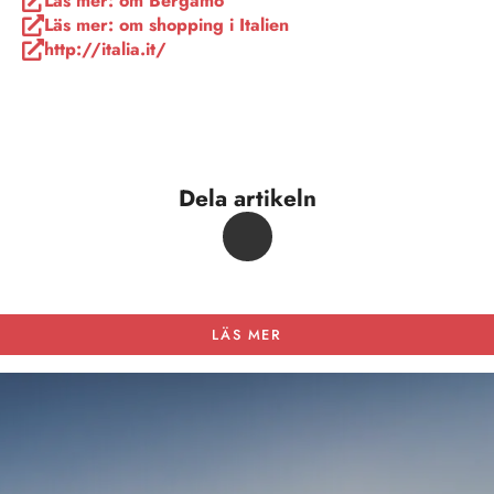
Dela artikeln
LÄS MER
ANNONS
365 dagar i