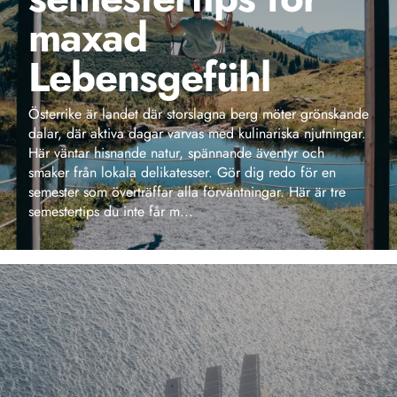
Österrike är landet där storslagna berg möter grönskande
dalar, där aktiva dagar varvas med kulinariska njutningar.
Här väntar hisnande natur, spännande äventyr och
smaker från lokala delikatesser. Gör dig redo för en
semester som överträffar alla förväntningar. Här är tre
semestertips du inte får m...
KRYSSNINGAR
Orient Express