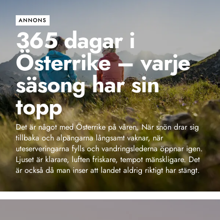
Österrike – varje
säsong har sin
topp
Det är något med Österrike på våren. När snön drar sig
tillbaka och alpängarna långsamt vaknar, när
uteserveringarna fylls och vandringslederna öppnar igen.
Ljuset är klarare, luften friskare, tempot mänskligare. Det
är också då man inser att landet aldrig riktigt har stängt.