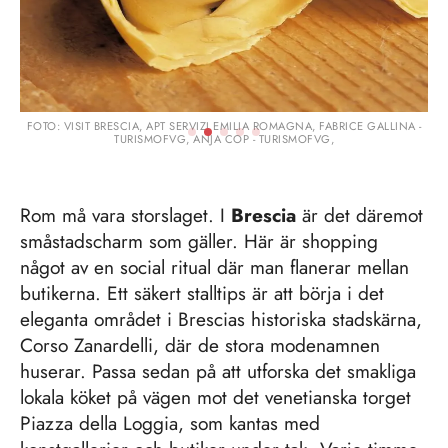
FOTO: VISIT BRESCIA, APT SERVIZI EMILIA ROMAGNA, FABRICE GALLINA -
TURISMOFVG, ANJA COP - TURISMOFVG,
Rom må vara storslaget. I
Brescia
är det däremot
småstadscharm som gäller. Här är shopping
något av en social ritual där man flanerar mellan
butikerna. Ett säkert stalltips är att börja i det
eleganta området i Brescias historiska stadskärna,
Corso Zanardelli, där de stora modenamnen
huserar. Passa sedan på att utforska det smakliga
lokala köket på vägen mot det venetianska torget
Piazza della Loggia, som kantas med
konstgallerier och butiker under tak. Varje timme
slår två statyer på klockan som för att påminna dig
att fortsätta strövtåget genom staden, kanske med
ett vintagefynd på antikmarknaden Quadriportico
som mål.