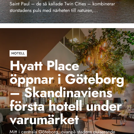
HOTELL
Hyatt Place
öppnar i Göteborg
– Skandinaviens
första hotell under
varumärket
Mitt i centrala Göteborg, ovanpå stadens pulserande
centralstation, slår nu Hyatt Place Gothenburg Central
upp portarna. Det är inte bara en ny aktör i stadens
hotellutbud – det är också det första Hyatt Place-hotellet
någonsin i Skandinavien. Med sina 300 gästrum och fem
sviter blir det en ny knutp...