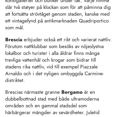
Brescia
erbjuder också ett rikt och varierat nattliv.
Förutom nattklubbar som besöks av nöjeslystna
lokalbor och turister i alla åldrar finns många
trevliga vattenhål och krogar som bidrar till
stadens rika nattliv, vid till exempel Piazzale
Arnaldo och i det nyligen ombyggda Carmine-
distriktet.
Brescias närmaste granne
Bergamo
är en
dubbelbottnad stad med både ultramoderna
områden och en gammal stadsdel som
härbärgerar mängder av sevärdheter. Juletid
råder det alltid feststämning i Bergamo. Två stora
julmarknader mitt i stan förgyller hela december,
och flera stämningsfulla julmarknader hålls i
byarna runtomkring. För den som vill erbjuder