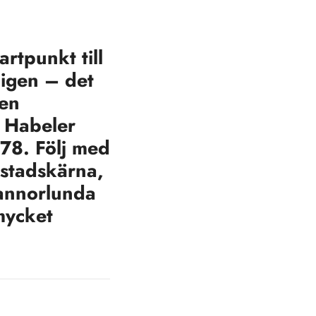
rtpunkt till
 igen – det
den
r Habeler
78. Följ med
stadskärna,
annorlunda
mycket