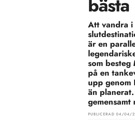
bästa
Att vandra i
slutdestinat
är en paralle
legendariske
som besteg 
på en tanke
upp genom 
än planerat
gemensamt m
PUBLICERAD 
04/04/