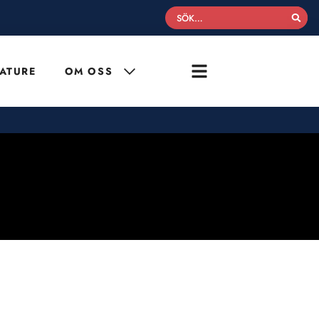
Se
for
EATURE
OM OSS