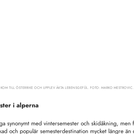
KOM TILL ÖSTERRIKE OCH UPPLEV ÄKTA LEBENSGEFÜL. FOTO: MARKO MESTROVIC.
ter i alperna
ga synonymt med vintersemester och skidåkning, men f
skad och populär semesterdestination mycket längre än d