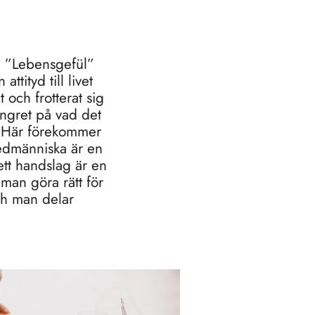
 – ”Lebensgefül”
ttityd till livet
 och frotterat sig
ingret på vad det
. Här förekommer
 medmänniska är en
 ett handslag är en
 man göra rätt för
Och man delar