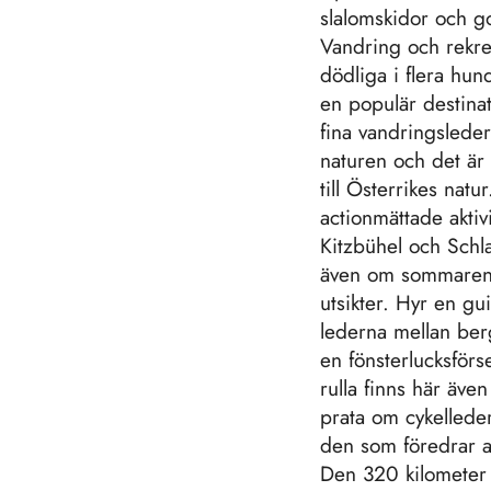
slalomskidor och g
Vandring och rekreat
dödliga i flera hun
en populär destinat
fina vandringsleder
naturen och det är
till Österrikes natu
actionmättade aktiv
Kitzbühel och Schl
även om sommaren. 
utsikter. Hyr en g
lederna mellan ber
en fönsterlucksförs
rulla finns här äve
prata om cykellede
den som föredrar at
Den 320 kilometer 