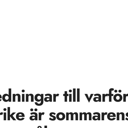
dningar till varfö
rike är sommaren