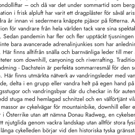
ondolliftar – och då var det under sommartid som berg
ion i frisk alpluft har varit ett dragplåster för såväl ari
dra år innan vi sedermera knäppte pjäxor på fötterna. 
ion för vandrare från hela världen tack vare sina spekt
. Sedan pandemin har fler och fler upptäckt tjusningen 
 inte bara avancerade adrenalinjunkies som har anledni
r. Här finns alltifrån snälla och barnvänliga leder till mer
iteter som downhill, canyoning och riverrafting. Traditio
adming - Dachstein är perfekta sommarresmål för den so
Här finns utmärkta nätverk av vandringsleder med van
uide, delta i en grupp eller vandra helt på egen hand p
gsstugor och vandringsbyar där du checkar in för autent
edd stuga med hemlagad schnitzel och en välförtjänt vil
n massor av cykelvägar för mountainbike, downhill eller e
r i Österrike utan att nämna Donau Radweg, en cykels
t njutglida genom vackra landskap utan alltför stora fys
långa cykelleden börjar vid den historiska tyska gräns