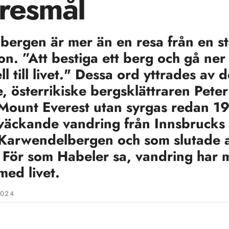
 resmål
 bergen är mer än en resa från en sta
ion. ”Att bestiga ett berg och gå ner
ll till livet." Dessa ord yttrades av 
, österrikiske bergsklättraren Pete
Mount Everest utan syrgas redan 19
väckande vandring från Innsbrucks 
Karwendelbergen och som slutade 
. För som Habeler sa, vandring har 
ed livet.
2024