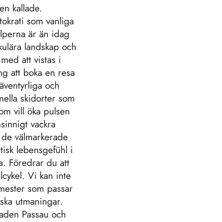
en kallade.
stokrati som vanliga
Alperna är än idag
akulära landskap och
med att vistas i
ng att boka en resa
 äventyrliga och
nella skidorter som
m vill öka pulsen
sinnigt vackra
å de välmarkerade
isk lebensgefühl i
a. Föredrar du att
lcykel. Vi kan inte
emester som passar
iska utmaningar.
staden Passau och