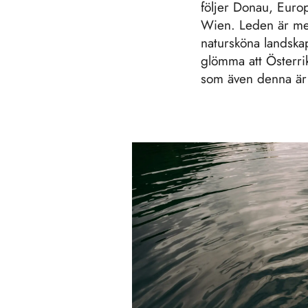
följer Donau, Europ
Wien. Leden är mes
natursköna landska
glömma att Österri
som även denna är e