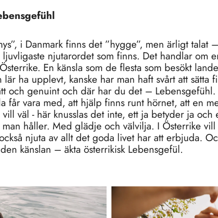
Lebensgefühl
”mys”, i Danmark finns det ”hygge”, men ärligt talat
ljuvligaste njutarordet som finns. Det handlar om en a
 Österrike. En känsla som de flesta som besökt landet
är ha upplevt, kanske har man haft svårt att sätta f
ätt och genuint och där har du det – Lebensgefühl
lla får vara med, att hjälp finns runt hörnet, att en
 vill väl - här knusslas det inte, ett ja betyder ja och
n håller. Med glädje och välvilja. I Österrike vill
också njuta av allt det goda livet har att erbjuda. 
den känslan – äkta österrikisk Lebensgefül.