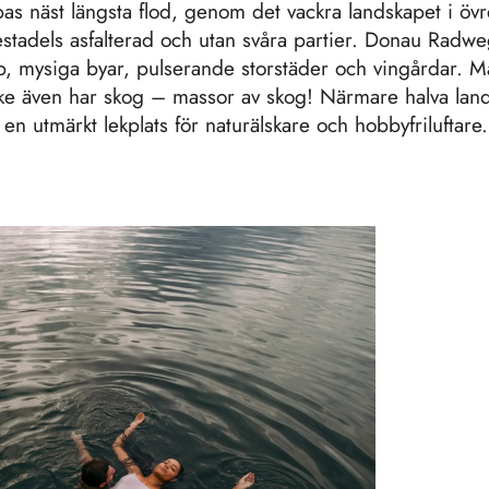
as näst längsta flod, genom det vackra landskapet i övr
tadels asfalterad och utan svåra partier. Donau Rad
p, mysiga byar, pulserande storstäder och vingårdar. Ma
ke även har skog – massor av skog! Närmare halva lande
n utmärkt lekplats för naturälskare och hobbyfriluftare