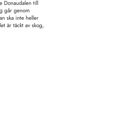
e Donaudalen till
weg går genom
n ska inte heller
t är täckt av skog,
.