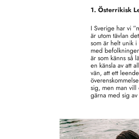
1. Österrikisk 
I Sverige har vi 
är utom tävlan det 
som är helt unik i
med befolkningen l
är som känns så l
en känsla av att a
vän, att ett leende
överenskommelse ma
sig, men man vill 
gärna med sig av 