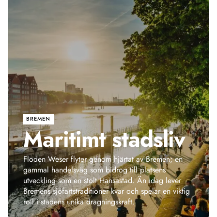
BREMEN
Maritimt stadsliv
Floden Weser flyter genom hjärtat av Bremen; en
gammal handelsväg som bidrog till platsens
utveckling som en stolt Hansastad. Än idag lever
Bremens sjöfartstraditioner kvar och spelar en viktig
roll i stadens unika dragningskraft.