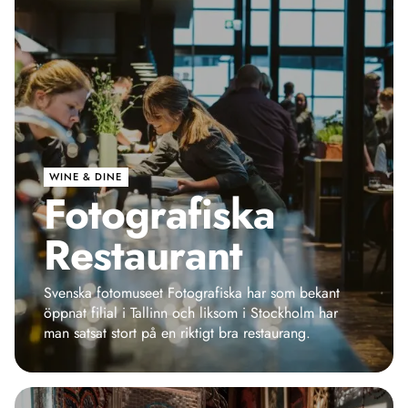
WINE & DINE
Fotografiska
Restaurant
Svenska fotomuseet Fotografiska har som bekant
öppnat filial i Tallinn och liksom i Stockholm har
man satsat stort på en riktigt bra restaurang.