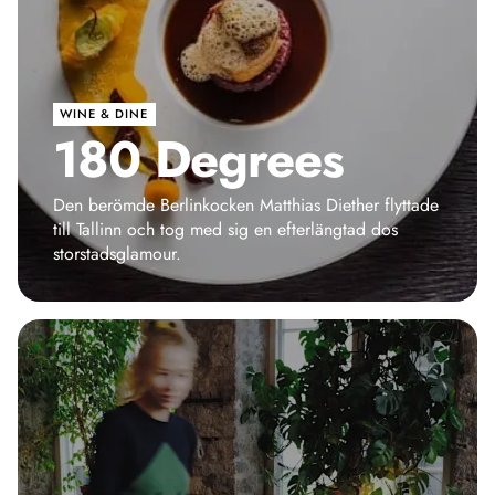
WINE & DINE
180 Degrees
Den berömde Berlinkocken Matthias Diether flyttade
till Tallinn och tog med sig en efterlängtad dos
storstadsglamour.