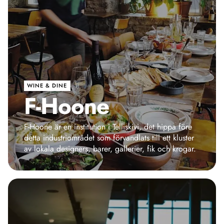
WINE & DINE
F-Hoone
F-Hoone är en institution i Telliskivi, det hippa före
detta industriområdet som förvandlats till ett kluster
av lokala designers, barer, gallerier, fik och krogar.