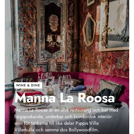
WINE & DINE
Manna La Roosa
Manna La Roosa är en unik restaurang och bar med
färgsprakande, underbar och bombastisk interiör
som för tankarna till lika delar Pippis Villa
Villerkulla och samma dos Bollywoodfilm.