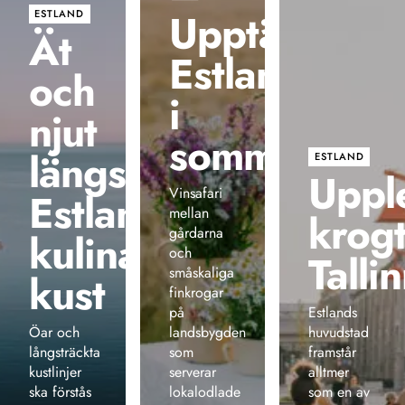
Upptäck
ESTLAND
Ät
Estland
och
i
njut
sommar
längs
ESTLAND
Uppl
Vinsafari
Estlands
mellan
krog
gårdarna
kulinariska
och
Talli
småskaliga
kust
finkrogar
på
Estlands
Öar och
landsbygden
huvudstad
långsträckta
som
framstår
kustlinjer
serverar
alltmer
ska förstås
lokalodlade
som en av