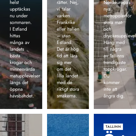
helst
rätter. Nej,
Nordeuropas
upptäckas
vi talar
nya
nu under
varken
metropolerför
sommaren.
Frankrike
stora mat-
I Estland
eller Italien
och
hittas
– utan
dryckesupplevel
många av
Estland.
Häng med
landets
Det är hög
till några
bästa
tid att lära
av Tallinns
krogar och
sig mer
trendigaste
minnesvärda
om det
toppkrogar.
matupplevelser
lilla landet
Du
längs det
med de
kommer
öppna
riktigt stora
inte att
havsbandet.
smakerna.
ångra dig.
TALLINN