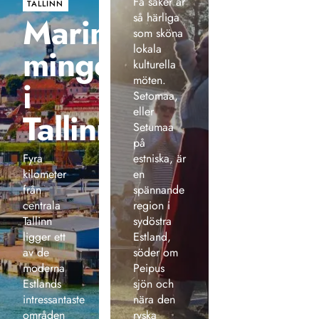
Få saker är
TALLINN
Marint
så härliga
som sköna
lokala
mingel
kulturella
möten.
i
Setomaa,
eller
Tallinn
Setumaa
på
Fyra
estniska, är
kilometer
en
från
spännande
centrala
region i
Tallinn
sydöstra
ligger ett
Estland,
av de
söder om
moderna
Peipus
Estlands
sjön och
intressantaste
nära den
områden
ryska