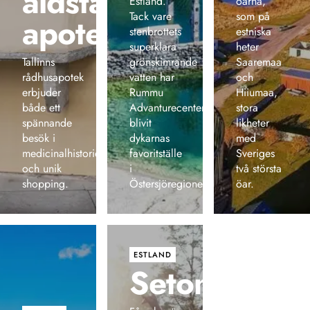
äldsta
Estland.
öarna,
Tack vare
som på
apotek
stenbrottets
estniska
superklara
heter
Tallinns
grönskimrande
Saaremaa
rådhusapotek
vatten har
och
erbjuder
Rummu
Hiiumaa,
både ett
Advanturecenter
stora
spännande
blivit
likheter
besök i
dykarnas
med
medicinalhistorien
favoritställe
Sveriges
och unik
i
två största
shopping.
Östersjöregionen.
öar.
ESTLAND
Setomaa