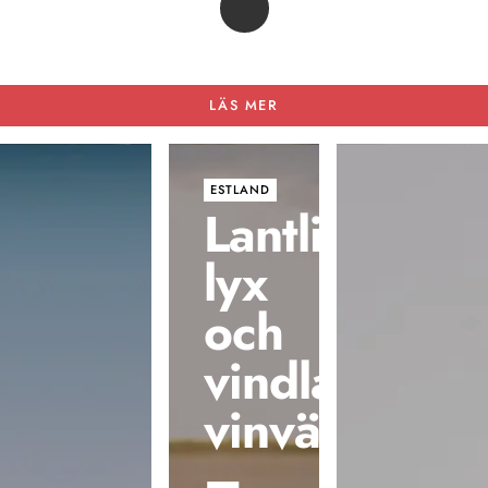
LÄS MER
ESTLAND
Lantlig
lyx
och
vindlande
vinvägar
–