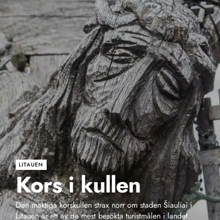
LITAUEN
Kors i kullen
Den mäktiga korskullen strax norr om staden Šiauliai i
Litauen är ett av de mest besökta turistmålen i landet.