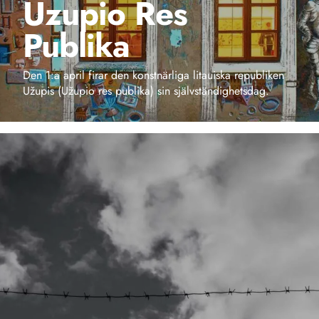
Uzupio Res
Publika
Den 1:a april firar den konstnärliga litauiska republiken
Užupis (Užupio res publika) sin självständighetsdag.