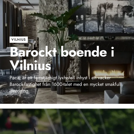
VILNIUS
Barockt boende i
Vilnius
Pacai är ett femstjärnigt lyxhotell inhyst i en vacker
Barock-fastighet från 1600-talet med en mycket smakfull
inredning.