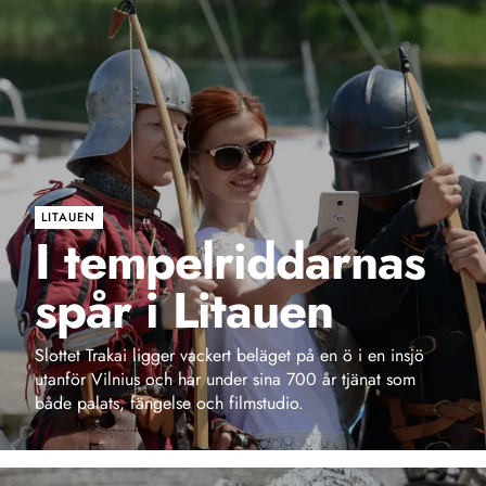
LITAUEN
I tempelriddarnas
spår i Litauen
Slottet Trakai ligger vackert beläget på en ö i en insjö
utanför Vilnius och har under sina 700 år tjänat som
både palats, fängelse och filmstudio.