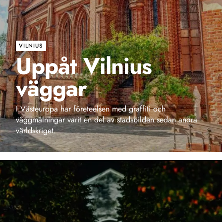
VILNIUS
Uppåt Vilnius
väggar
I Västeuropa har företeelsen med graffiti och
väggmålningar varit en del av stadsbilden sedan andra
världskriget.