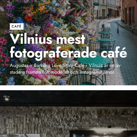
CAFÉ
Vilnius mest
fotograferade café
Augustas ir Barbora Love Story Café i Vilnuis är en av
stadens främsta fotomodeller och instagramstjärnor.